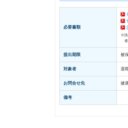
必要書類
※扶
者
提出期限
被
対象者
退
お問合せ先
健
備考