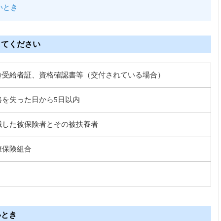
いとき
してください
齢受給者証、資格確認書等（交付されている場合）
格を失った日から5日以内
職した被保険者とその被扶養者
康保険組合
いとき