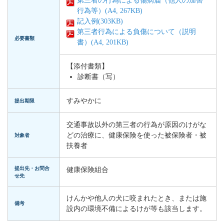
第三者の行為による傷病届（他人の加害
行為等）(A4, 267KB)
記入例(303KB)
第三者行為による負傷について（説明
必要書類
書）(A4, 201KB)
【添付書類】
診断書（写）
すみやかに
提出期限
交通事故以外の第三者の行為が原因のけがな
どの治療に、健康保険を使った被保険者・被
対象者
扶養者
提出先・お問合
健康保険組合
せ先
けんかや他人の犬に咬まれたとき、または施
備考
設内の環境不備によるけが等も該当します。