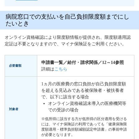
病院窓口での支払いを自己負担限度額までにし
たいとき
オンライン資格確認により限度額情報が提供され、限度額適用認
定証は不要となりますので、マイナ保険証をご利用ください。
申請書一覧／給付・請求関係／12～14参照
必要書類
詳細は
こちら
1ヵ月の医療費の窓口負担が自己負担限度額
を超える見込みである被保険者・被扶養者
で、以下に該当する場合
オンライン資格確認未導入の医療機関等
対象者
での受診の場合
※低所得に該当する方が低所得の区分適用を受ける
には、マイナ保険証の利用であっても「健康保険限
度額適用・標準負担額減額認定申請書」の事前申請
が必要となります。