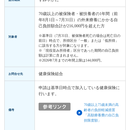
70歳以上の被保険者・被扶養者の1年間（前
年8月1日～7月31日）の外来療養にかかる自
己負担額合計が216,000円を超えた方
※基準日（7月31日、被保険者死亡の場合は死亡日の
対象者
前日）時点で、所得区分「一般」または「低所得」
に該当する方が対象になります。
※「現役並み所得者」区分であった期間の自己負担
額は計算に含まれません。
※2026年7月までの年間上限は144,000円。
健康保険組合
お問合せ先
申請は基準日時点で加入している健康保険に
行います。
70歳以上75歳未満の高
齢者の負担軽減措置
備考
「高額療養費の自己負
担限度額」