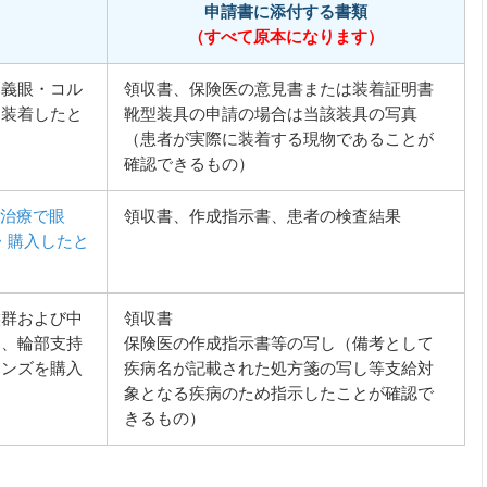
申請書に添付する書類
（すべて原本になります）
・義眼・コル
領収書、保険医の意見書または装着証明書
、装着したと
靴型装具の申請の場合は当該装具の写真
（患者が実際に装着する現物であることが
確認できるもの）
の治療で眼
領収書、作成指示書、患者の検査結果
・購入したと
候群および中
領収書
り、輪部支持
保険医の作成指示書等の写し（備考として
レンズを購入
疾病名が記載された処方箋の写し等支給対
象となる疾病のため指示したことが確認で
きるもの）