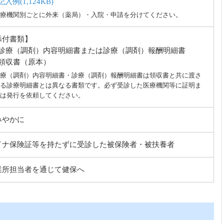
記入例(1,124KB)
療機関別ごとに外来（薬局）・入院・申請を分けてください。
添付書類】
診療（調剤）内容明細書または診療（調剤）報酬明細書
領収書（原本）
療（調剤）内容明細書・診療（調剤）報酬明細書は領収書と共に渡さ
る診療明細書とは異なる書類です。必ず受診した医療機関等に証明ま
は発行を依頼してください。
みやかに
イナ保険証等を持たずに受診した被保険者・被扶養者
業所担当者を通じて健保へ