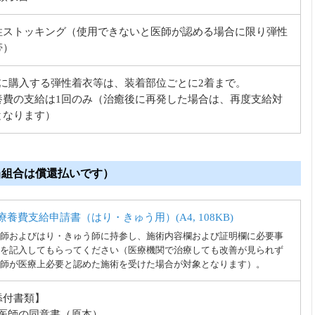
性ストッキング（使用できないと医師が認める場合に限り弾性
帯）
度に購入する弾性着衣等は、装着部位ごとに2着まで。
養費の支給は1回のみ（治癒後に再発した場合は、再度支給対
となります）
当組合は償還払いです）
療養費支給申請書（はり・きゅう用）(A4, 108KB)
師およびはり・きゅう師に持参し、施術内容欄および証明欄に必要事
を記入してもらってください（医療機関で治療しても改善が見られず
師が医療上必要と認めた施術を受けた場合が対象となります）。
添付書類】
医師の同意書（原本）