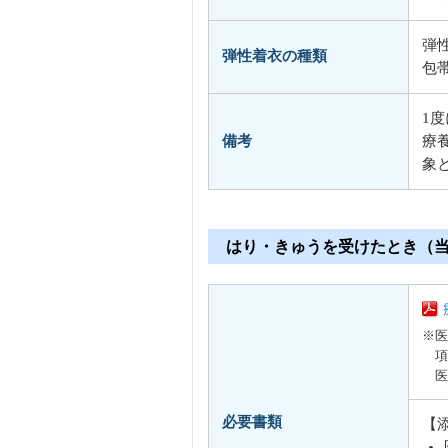
弾
弾性着衣の種類
包
1
備考
療
象
はり・きゅうを受けたとき（
※医
項
医
必要書類
【