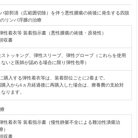
パ節郭清（広範囲切除）を伴う悪性腫瘍の術後に発生する四肢
のリンパ浮腫の治療
弾性着衣等 装着指示書（悪性腫瘍の術後・原発性）
領収書
性ストッキング、弾性スリーブ、弾性グローブ（これらを使用
きないと医師が認める場合に限り弾性包帯）
度に購入する弾性着衣等は、装着部位ごとに2着まで。
回購入から6ヵ月経過後に再購入した場合は、療養費の支給対
となります。
療
弾性着衣等 装着指示書（慢性静脈不全による難治性潰瘍治
療）
領収書