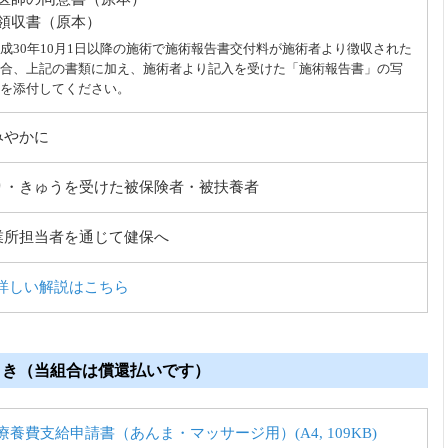
領収書（原本）
成30年10月1日以降の施術で施術報告書交付料が施術者より徴収された
合、上記の書類に加え、施術者より記入を受けた「施術報告書」の写
を添付してください。
みやかに
り・きゅうを受けた被保険者・被扶養者
業所担当者を通じて健保へ
 詳しい解説はこちら
とき（当組合は償還払いです）
療養費支給申請書（あんま・マッサージ用）(A4, 109KB)