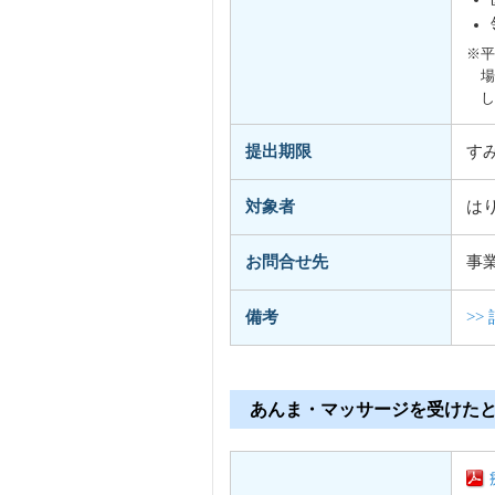
※平
場
し
提出期限
す
対象者
は
お問合せ先
事
備考
>>
あんま・マッサージを受けた