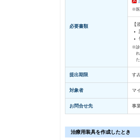
※医
【
必要書類
※診
れ
た
提出期限
す
対象者
マ
お問合せ先
事
治療用装具を作成したとき