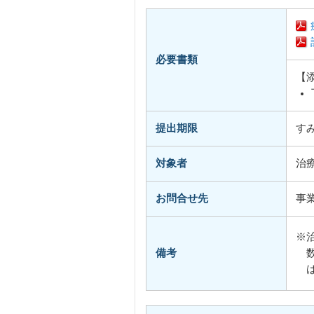
必要書類
【
提出期限
す
対象者
治
お問合せ先
事
※
備考