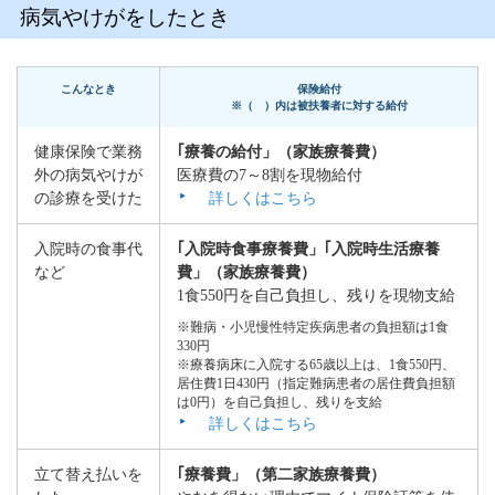
病気やけがをしたとき
こんなとき
保険給付
※（ ）内は被扶養者に対する給付
健康保険で業務
｢療養の給付」（家族療養費）
外の病気やけが
医療費の7～8割を現物給付
の診療を受けた
詳しくはこちら
入院時の食事代
｢入院時食事療養費」｢入院時生活療養
など
費」（家族療養費）
1食550円を自己負担し、残りを現物支給
※難病・小児慢性特定疾病患者の負担額は1食
330円
※療養病床に入院する65歳以上は、1食550円、
居住費1日430円（指定難病患者の居住費負担額
は0円）を自己負担し、残りを支給
詳しくはこちら
立て替え払いを
｢療養費」（第二家族療養費）