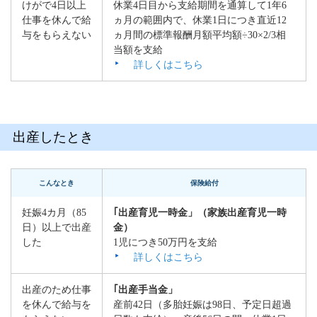
けがで4日以上
休業4日目から支給期間を通算して1年6
仕事を休んで給
ヵ月の範囲内で、休業1日につき直近12
与をもらえない
ヵ月間の標準報酬月額平均額÷30×2/3相
当額を支給
詳しくはこちら
出産したとき
こんなとき
保険給付
妊娠4カ月（85
｢出産育児一時金」（家族出産育児一時
日）以上で出産
金）
した
1児につき50万円を支給
詳しくはこちら
出産のため仕事
｢出産手当金」
を休んで給与を
産前42日（多胎妊娠は98日、予定日超過