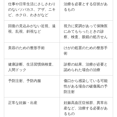
仕事や日常生活にさしさわり
治療を必要とする症状があ
のないソバカス、アザ、ニキ
るもの
ビ、ホクロ、わきがなど
回復の見込みがない近視、遠
視力に変調があって保険医
視、乱視、斜視など
にみてもらったときの診
察、検査、眼鏡の処方せん
美容のための整形手術
けがの処置のための整形手
術
健康診断、生活習慣病検査、
診察の結果、治療が必要と
人間ドック
認められた場合の治療
予防注射、予防内服
傷口から感染している可能
性がある場合の破傷風の予
防注射
正常な妊娠・出産
妊娠高血圧症候群、異常出
産など、治療する必要があ
るもの