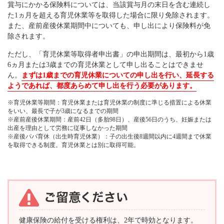
賞与にかかる保険料については、当該賞与月の末日を含む連続し
た1ヵ月を超える育児休業等を取得した場合に限り免除されます。
また、産前産後休業期間中についても、申し出により保険料が免
除されます。
ただし、「育児休業等取得者申出書」の申出期間は、最初から1歳
6ヵ月または3歳までの育児休業として申し出ることはできませ
ん。
まずは1歳までの育児休業についての申し出を行い、延長する
ようであれば、都度あらめて申し出を行う必要があります。
※育児休業等期間：育児休業または育児休業の制度に準じる措置による休業
をいい、最長で子が3歳になるまでの期間
※産前産後休業期間：産前42日（多胎98日）、産後56日のうち、妊娠または
出産を理由として労務に従事しなかった期間
※産後パパ育休（出生時育児休業）：子の出生後8週間以内に4週間まで休業
を取得できる制度。育児休業とは別に取得可能。
健康保険の給付を受ける権利は、2年で時効となります。