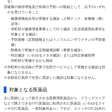
す）
③健康の保持増進及び疾病の予防への取組として、以下のいずれ
かを受けていること
・健康保険組合等が実施する健診（人間ドック、各種健（検）
診等）
・市町村が健康増進事業として行う健診（生活保護受給者等を
対象とする健診）
・予防接種（定期接種またはインフルエンザワクチンの予防接
種）
・勤務先で実施する定期健康診断（事業主健診）
・特定健診（いわゆるメタボ健診）または特定保健指導
・市町村が実施するがん検診
※市町村が自治体の予算で住民サービスとして実施する健診は対
象になりません。
※全額自己負担で任意に受診した健診は対象になりません。
対象となる医薬品
主に医師によって処方される医療用医薬品から、ドラッグストア
などで購入できるOTC医薬品に転用された医薬品（いわゆるスイ
ッチOTC医薬品、一部対象外あり）ですが、スイッチOTC以外の