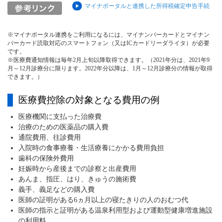
マイナポータルと連携した所得税確定申告手続
※マイナポータル連携をご利用になるには、マイナンバーカードとマイナン
バーカード読取対応のスマートフォン（又はICカードリーダライタ）が必要
です。
※医療費通知情報は毎年2月上旬以降取得できます。（2021年分は、2021年9
月～12月診療分に限ります。2022年分以降は、1月～12月診療分の情報が取得
できます。）
医療費控除の対象となる費用の例
医療機関に支払った治療費
治療のための医薬品の購入費
通院費用、往診費用
入院時の食事療養・生活療養にかかる費用負担
歯科の保険外費用
妊娠時から産後までの診察と出産費用
あんま、指圧、はり、きゅうの施術費
義手、義足などの購入費
医師の証明がある6ヵ月以上の寝たきりの人のおむつ代
医師の指示と証明がある温泉利用型および運動型健康増進施設
の利用料