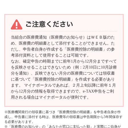
当組合の医療費通知（医療費のお知らせ）はＷＥＢ版のた
め、医療費の明細書として添付することができません。た
だし、申告者自身が作成する「医療費控除の明細書」の参
考添付資料として使用することは可能です。
なお、確定申告の時期までに前年1月から12月分まですべて
を反映させることはできないため（例：2月10日に10月診療
分を通知）、反映できない月分の医療費については領収書
に基づいて「医療費控除の明細書」を作成する必要があり
ます。 マイナポータルであれば、２月上旬以降に前年１月
から12月分の情報を取得できますので、e-TAX申告をご利
用される場合はマイナポータルが便利です。
※医療機関発行の領収書に基づき『医療費控除の明細書』を申告者自身が作
成し、申告書に添付する時は、医療費等の領収書は申告期限から5年間保存す
る必要があります。
※「医療費のお知らせ」の「あなたが窓口に支払った額」と実際にご自身が