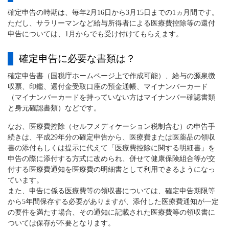
確定申告の時期は、毎年2月16日から3月15日までの1ヵ月間です。
ただし、サラリーマンなど給与所得者による医療費控除等の還付
申告については、1月からでも受け付けてもらえます。
確定申告に必要な書類は？
確定申告書（国税庁ホームページ上で作成可能）、給与の源泉徴
収票、印鑑、還付金受取口座の預金通帳、マイナンバーカード
（マイナンバーカードを持っていない方はマイナンバー確認書類
と身元確認書類）などです。
なお、医療費控除（セルフメディケーション税制含む）の申告手
続きは、平成29年分の確定申告から、医療費または医薬品の領収
書の添付もしくは提示に代えて「医療費控除に関する明細書」を
申告の際に添付する方式に改められ、併せて健康保険組合等が交
付する医療費通知を医療費の明細書として利用できるようになっ
ています。
また、申告に係る医療費等の領収書については、確定申告期限等
から5年間保存する必要がありますが、添付した医療費通知が一定
の要件を満たす場合、その通知に記載された医療費等の領収書に
ついては保存が不要となります。