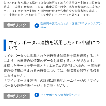
負担された額が異なる場合（公費負担医療や地方公共団体が実施する医療費
助成、（家族）療養費、（家族）出産育児一時金、高額療養費がある場合な
ど）、また当組合が支給した保険給付金は申告者自身が領収書等を確認し
て、実際に負担した額に訂正して申告していただく必要があります。
医療費を支払ったとき（国税庁HP タックスアン
サー）
マイナポータル連携を活用したe-Tax申請につ
いて
マイナポータルに掲載された医療費通知情報を情報連携すること
により、医療費通知情報のデータを取得することができます。
取得したデータを申告書とともにe-Taxで送信した場合、当該医療
費通知情報に含まれる医療費については、領収書を保存する必要
はありません。
「マイナポータル連携」の詳細は国税庁ホームページの「マイナ
ポータル連携特設ページ」をご覧ください。
マイナポータル連携特設ページ