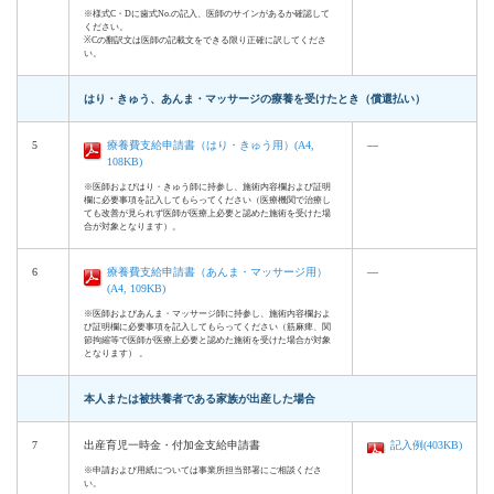
※様式C・Dに歯式No.の記入、医師のサインがあるか確認して
ください。
※Cの翻訳文は医師の記載文をできる限り正確に訳してくださ
い。
はり・きゅう、あんま・マッサージの療養を受けたとき（償還払い）
5
療養費支給申請書（はり・きゅう用）(A4,
―
108KB)
※医師およびはり・きゅう師に持参し、施術内容欄および証明
欄に必要事項を記入してもらってください（医療機関で治療し
ても改善が見られず医師が医療上必要と認めた施術を受けた場
合が対象となります）。
6
療養費支給申請書（あんま・マッサージ用）
―
(A4, 109KB)
※医師およびあんま・マッサージ師に持参し、施術内容欄およ
び証明欄に必要事項を記入してもらってください（筋麻痺、関
節拘縮等で医師が医療上必要と認めた施術を受けた場合が対象
となります） 。
本人または被扶養者である家族が出産した場合
7
出産育児一時金・付加金支給申請書
記入例(403KB)
※申請および用紙については事業所担当部署にご相談くださ
い。