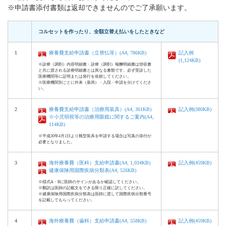
※申請書添付書類は返却できませんのでご了承願います。
コルセットを作ったり、全額立替え払いをしたときなど
1
療養費支給申請書（立替払等）(A4, 786KB)
記入例
(1,124KB)
※診療（調剤）内容明細書・診療（調剤）報酬明細書は領収書
と共に渡される診療明細書とは異なる書類です。必ず受診した
医療機関等に証明または発行を依頼してください。
※医療機関別ごとに外来（薬局）・入院・申請を分けてくださ
い。
2
療養費支給申請書（治療用装具）(A4, 361KB)
記入例(380KB)
※小児弱視等の治療用眼鏡に関するご案内(A4,
114KB)
※平成30年4月1日より靴型装具を申請する場合は写真の添付が
必要となりました。
3
海外療養費（医科）支給申請書(A4, 1,034KB)
記入例(459KB)
健康保険用国際疾病分類表(A4, 526KB)
※様式A・Bに医師のサインがあるか確認してください。
※翻訳は医師の記載文をできる限り正確に訳してください。
※健康保険用国際疾病分類表は医師に渡して国際疾病分類番号
を記載してもらってください。
4
海外療養費（歯科）支給申請書(A4, 558KB)
記入例(459KB)