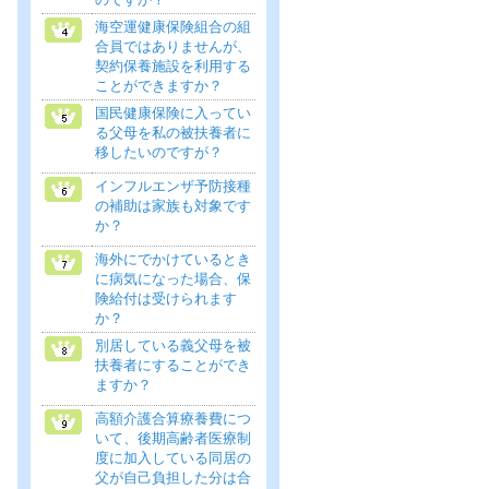
海空運健康保険組合の組
合員ではありませんが、
契約保養施設を利用する
ことができますか？
国民健康保険に入ってい
る父母を私の被扶養者に
移したいのですが？
インフルエンザ予防接種
の補助は家族も対象です
か？
海外にでかけているとき
に病気になった場合、保
険給付は受けられます
か？
別居している義父母を被
扶養者にすることができ
ますか？
高額介護合算療養費につ
いて、後期高齢者医療制
度に加入している同居の
父が自己負担した分は合