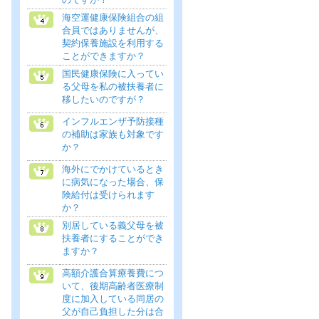
海空運健康保険組合の組
合員ではありませんが、
契約保養施設を利用する
ことができますか？
国民健康保険に入ってい
る父母を私の被扶養者に
移したいのですが？
インフルエンザ予防接種
の補助は家族も対象です
か？
海外にでかけているとき
に病気になった場合、保
険給付は受けられます
か？
別居している義父母を被
扶養者にすることができ
ますか？
高額介護合算療養費につ
いて、後期高齢者医療制
度に加入している同居の
父が自己負担した分は合