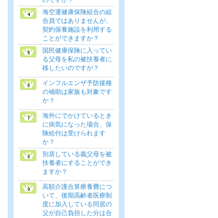
海空運健康保険組合の組
合員ではありませんが、
契約保養施設を利用する
ことができますか？
国民健康保険に入ってい
る父母を私の被扶養者に
移したいのですが？
インフルエンザ予防接種
の補助は家族も対象です
か？
海外にでかけているとき
に病気になった場合、保
険給付は受けられます
か？
別居している義父母を被
扶養者にすることができ
ますか？
高額介護合算療養費につ
いて、後期高齢者医療制
度に加入している同居の
父が自己負担した分は合